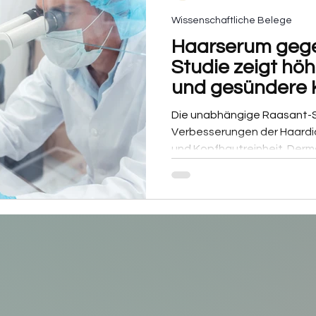
Wissenschaftliche Belege
Haarserum gege
Studie zeigt hö
und gesündere 
Die unabhängige Raasant-St
Verbesserungen der Haardic
und Kopfhautreinheit. Derm
wissenschaftlich analysiert -
Ergebnisse.