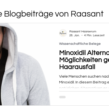
le Blogbeiträge von Raasant
Raasant Haarserum
28. Jan.
4 Min. Lesezeit
Wissenschaftliche Belege
Minoxidil Altern
Möglichkeiten 
Haarausfall
Viele Menschen suchen nac
Minoxidil. In diesem Beitrag 
natürlichen Alternativen es g
wen sie sinnvoll sein können