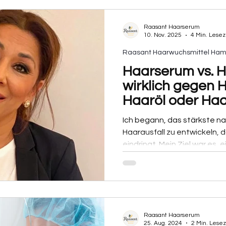
Raasant Haarserum
10. Nov. 2025
4 Min. Lesez
Raasant Haarwuchsmittel Ha
Haarserum vs. H
wirklich gegen Haarausfall hilft|
Haaröl oder Ha
Haarausfall
Ich begann, das stärkste n
Haarausfall zu entwickeln, d
eindringt. Mein Ziel war es,
gegen Haaraufall zu schaffe
Rückstände.
Raasant Haarserum
25. Aug. 2024
2 Min. Lesez