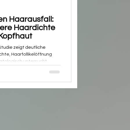
n Haarausfall:
here Haardichte
Kopfhaut
udie zeigt deutliche
hte, Haarfollikelöffnung
atologisch untersucht,
 hier lesen Sie die