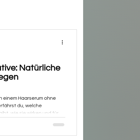
ative: Natürliche
gegen
h einem Haarserum ohne
erfährst du, welche
ibt, wie sie wirken und für