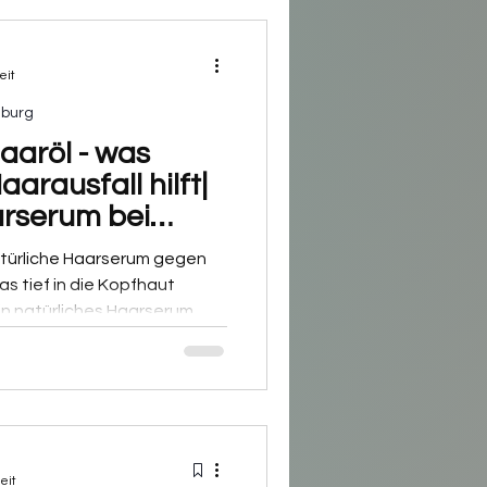
eit
mburg
aaröl - was
arserum bei
atürliche Haarserum gegen
as tief in die Kopfhaut
 ein natürliches Haarserum
n, das wirkt - ohne fettige
eit